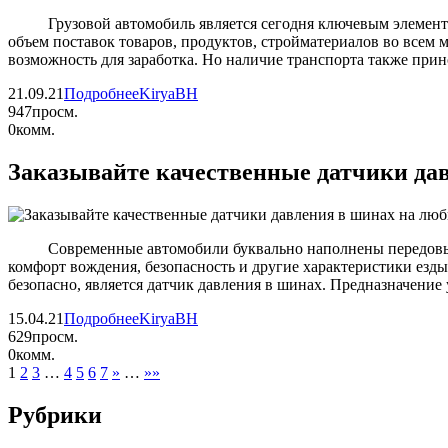
Грузовой автомобиль является сегодня ключевым элементом 
объем поставок товаров, продуктов, стройматериалов во всем 
возможность для заработка. Но наличие транспорта также при
21.09.21
Подробнее
KiryaBH
947
просм.
0
комм.
Заказывайте качественные датчики да
Современные автомобили буквально наполнены передовыми те
комфорт вождения, безопасность и другие характеристики езд
безопасно, является датчик давления в шинах. Предназначение
15.04.21
Подробнее
KiryaBH
629
просм.
0
комм.
1
2
3
…
4
5
6
7
»
…
»»
Рубрики