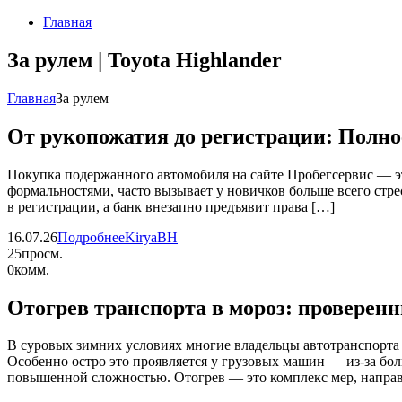
Главная
За рулем | Toyota Highlander
Главная
За рулем
От рукопожатия до регистрации: Полно
Покупка подержанного автомобиля на сайте Пробегсервис — эт
формальностями, часто вызывает у новичков больше всего стр
в регистрации, а банк внезапно предъявит права […]
16.07.26
Подробнее
KiryaBH
25
просм.
0
комм.
Отогрев транспорта в мороз: проверенн
В суровых зимних условиях многие владельцы автотранспорта 
Особенно остро это проявляется у грузовых машин — из-за бол
повышенной сложностью. Отогрев — это комплекс мер, направ