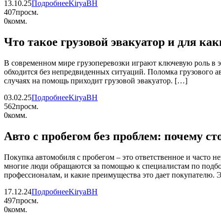
13.10.25
Подробнее
KiryaBH
407
просм.
0
комм.
Что такое грузовой эвакуатор и для как
В современном мире грузоперевозки играют ключевую роль в эк
обходится без непредвиденных ситуаций. Поломка грузового авт
случаях на помощь приходит грузовой эвакуатор. […]
03.02.25
Подробнее
KiryaBH
562
просм.
0
комм.
Авто с пробегом без проблем: почему с
Покупка автомобиля с пробегом – это ответственное и часто
многие люди обращаются за помощью к специалистам по подбо
профессионалам, и какие преимущества это дает покупателю. 
17.12.24
Подробнее
KiryaBH
497
просм.
0
комм.