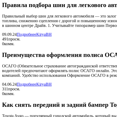
Правила подбора шин для легкового ав
Правильный выбор шин для легкового автомобиля — это залог 
топлива, снижению сцепления с дорогой и повышенному износу
в шинном центре Драйв. 1. Учитывайте типоразмер шин Первое
09.09.24
Подробнее
KiryaBH
491
просм.
0
комм.
Преимущества оформления полиса ОС
ОСАГО (Обязательное страхование автогражданской ответствен
водителей предпочитают оформлять полис ОСАГО онлайн. Это
компаний. Удобство использования Оформление ОСАГО в режи
04.06.24
Подробнее
KiryaBH
311
просм.
0
комм.
Как снять передний и задний бампер To
Toyota Aygo — популярный городской автомобиль, который выд