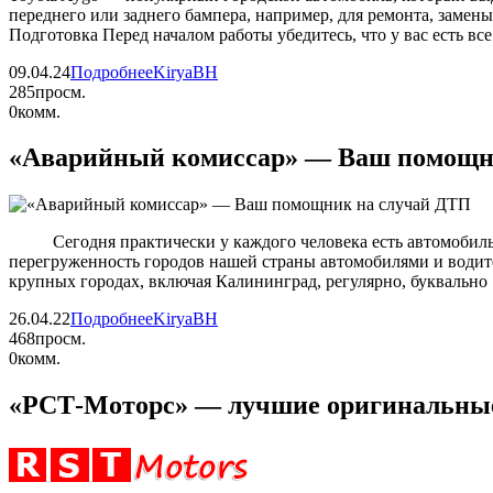
переднего или заднего бампера, например, для ремонта, заме
Подготовка Перед началом работы убедитесь, что у вас есть в
09.04.24
Подробнее
KiryaBH
285
просм.
0
комм.
«Аварийный комиссар» — Ваш помощн
Сегодня практически у каждого человека есть автомобиль, по 
перегруженность городов нашей страны автомобилями и водител
крупных городах, включая Калининград, регулярно, буквально
26.04.22
Подробнее
KiryaBH
468
просм.
0
комм.
«РСТ-Моторс» — лучшие оригинальные 