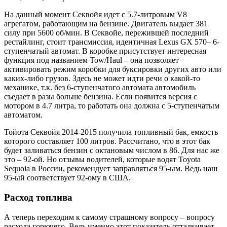
На данный момент Секвойя идет с 5.7-литровым V8
агрегатом, работающим на бензине. Двигатель выдает 381
силу при 5600 об/мин. В Секвойе, пережившей последний
рестайлинг, стоит трансмиссия, идентичная Lexus GX 570– 6-
ступенчатый автомат. В коробке присутствует интересная
функция под названием Tow/Haul – она позволяет
активировать режим коробки для буксировки других авто или
каких-либо грузов. Здесь не может идти речи о какой-то
механике, т.к. без 6-ступенчатого автомата автомобиль
съедает в разы больше бензина. Если появится версия с
мотором в 4.7 литра, то работать она должна с 5-ступенчатым
автоматом.
Тойота Секвойя 2014-2015 получила топливный бак, емкость
которого составляет 100 литров. Рассчитано, что в этот бак
будет заливаться бензин с октановым числом в 86. Для нас же
это – 92-ой. Но отзывы водителей, которые водят Toyota
Sequoia в России, рекомендует заправляться 95-ым. Ведь наш
95-ый соответствует 92-ому в США.
Расход топлива
А теперь переходим к самому страшному вопросу – вопросу
расхода горючего. Ведь именно этот показатель отталкивает