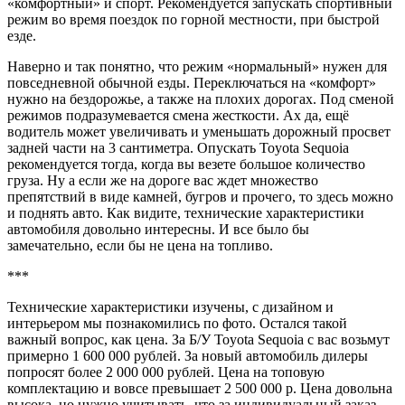
«комфортный» и спорт. Рекомендуется запускать спортивный
режим во время поездок по горной местности, при быстрой
езде.
Наверно и так понятно, что режим «нормальный» нужен для
повседневной обычной езды. Переключаться на «комфорт»
нужно на бездорожье, а также на плохих дорогах. Под сменой
режимов подразумевается смена жесткости. Ах да, ещё
водитель может увеличивать и уменьшать дорожный просвет
задней части на 3 сантиметра. Опускать Toyota Sequoia
рекомендуется тогда, когда вы везете большое количество
груза. Ну а если же на дороге вас ждет множество
препятствий в виде камней, бугров и прочего, то здесь можно
и поднять авто. Как видите, технические характеристики
автомобиля довольно интересны. И все было бы
замечательно, если бы не цена на топливо.
***
Технические характеристики изучены, с дизайном и
интерьером мы познакомились по фото. Остался такой
важный вопрос, как цена. За Б/У Toyota Sequoia с вас возьмут
примерно 1 600 000 рублей. За новый автомобиль дилеры
попросят более 2 000 000 рублей. Цена на топовую
комплектацию и вовсе превышает 2 500 000 р. Цена довольна
высока, но нужно учитывать, что за индивидуальный заказ