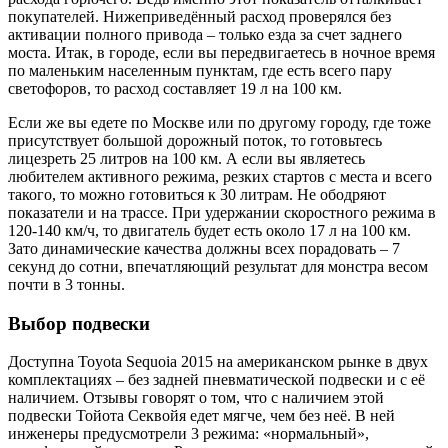
покупателей. Нижеприведённый расход проверялся без
активации полного привода – только езда за счет заднего
моста. Итак, в городе, если вы передвигаетесь в ночное время
по маленьким населенным пунктам, где есть всего пару
светофоров, то расход составляет 19 л на 100 км.
Если же вы едете по Москве или по другому городу, где тоже
присутствует большой дорожный поток, то готовьтесь
лицезреть 25 литров на 100 км. А если вы являетесь
любителем активного режима, резких стартов с места и всего
такого, то можно готовиться к 30 литрам. Не ободряют
показатели и на трассе. При удержании скоростного режима в
120-140 км/ч, то двигатель будет есть около 17 л на 100 км.
Зато динамические качества должны всех порадовать – 7
секунд до сотни, впечатляющий результат для монстра весом
почти в 3 тонны.
Выбор подвески
Доступна Toyota Sequoia 2015 на американском рынке в двух
комплектациях – без задней пневматической подвески и с её
наличием. Отзывы говорят о том, что с наличием этой
подвески Тойота Секвойя едет мягче, чем без неё. В ней
инженеры предусмотрели 3 режима: «нормальный»,