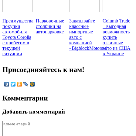
Преимущества
Парковочные
Заказывайте
Columb Trade
покупки
столбики на
классные
– выгодная
автомобиля
автопарковке
импортные
возможность
Toyota Corolla
авто с
купить
с пробегом в
компанией
отличные
текущей
«BigblockMotors»!
авто из США
ситуации
в Украине
Присоединяйтесь к нам!
Комментарии
Добавить комментарий