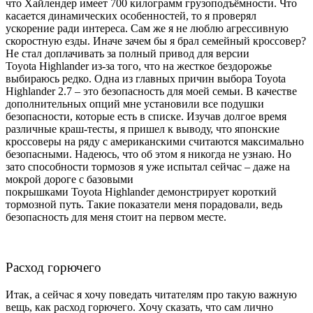
что Хайлендер имеет 700 килограмм грузоподъёмности. Что
касается динамических особенностей, то я проверял
ускорение ради интереса. Сам же я не люблю агрессивную
скоростную езды. Иначе зачем бы я брал семейный кроссовер?
Не стал доплачивать за полный привод для версии
Toyota Highlander из-за того, что на жесткое бездорожье
выбираюсь редко. Одна из главных причин выбора Toyota
Highlander 2.7 – это безопасность для моей семьи. В качестве
дополнительных опций мне установили все подушки
безопасности, которые есть в списке. Изучав долгое время
различные краш-тесты, я пришел к выводу, что японские
кроссоверы на ряду с американскими считаются максимально
безопасными. Надеюсь, что об этом я никогда не узнаю. Но
зато способности тормозов я уже испытал сейчас – даже на
мокрой дороге с базовыми
покрышками Toyota Highlander демонстрирует короткий
тормозной путь. Такие показатели меня порадовали, ведь
безопасность для меня стоит на первом месте.
Расход горючего
Итак, а сейчас я хочу поведать читателям про такую важную
вещь, как расход горючего. Хочу сказать, что сам лично