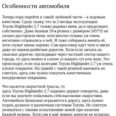
Особенности автомобиля
Теперь пора перейти к самой любимой части – к ходовым
качествам. Сразу скажу, что за 2 месяца эксплуатации
Toyota Highlander 2.7 только радовал меня, да и продолжает,
собственно. Даже базовая 19-я резина с размером 245*55 не
сильно расстроила меня, хотя многие отзывы уж очень
негативно отзывались о ней. Я тоже собираюсь менять её,
хотя служат шины хорошо. Сам кроссовер идет тихо и мягко
даже по нашим разбитым дорогом. Хотя если заехать на
ужасные дорогие, проходящие через частный сектор нашего
города, то здесь можно в салоне услышать гул или шум. Это
происходит, если под колесами Toyota Highlander 2.7 уж очень
плохое покрытие. На гравий с такой резиной выезжать не
советую, здесь уже нужно покупать качественные
внедорожные покрышки.
Что касается скоростной трассы, то
здесь Toyota Highlander 2.7 надежно держит повороты, даже
если вы захотите побаловать себя высокими скоростями.
Автомобиль буквально вгрызается в дорогу, здесь нужно
отдать должное и различным системам Toyota. Не советую
увлекаться с такими испытаниями зимой при наличии
базовой резины. Хотя сам я ещё зимние дорогие не испытал,