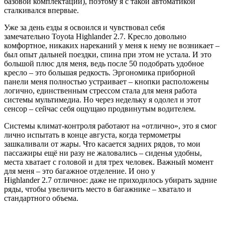
базовой комплектации), поэтому я с такой автоматикой
сталкивался впервые.
Уже за день езды я освоился и чувствовал себя
замечательно Toyota Highlander 2.7. Кресло довольно
комфортное, никаких нареканий у меня к нему не возникает –
был опыт дальней поездки, спина при этом не устала. И это
большой плюс для меня, ведь после 50 подобрать удобное
кресло – это большая редкость. Эргономика приборной
панели меня полностью устраивает – кнопки расположены
логично, единственным стрессом стала для меня работа
системы мультимедиа. Но через недельку я одолел и этот
сенсор – сейчас себя ощущаю продвинутым водителем.
Системы климат-контроля работают на «отлично», это я смог
лично испытать в конце августа, когда термометры
зашкаливали от жары. Что касается задних рядов, то мои
пассажиры ещё ни разу не жаловались – сиденья удобны,
места хватает с головой и для трех человек. Важный момент
для меня – это багажное отделение. И оно у
Highlander 2.7 отличное: даже не приходилось убирать задние
ряды, чтобы увеличить место в багажнике – хватало и
стандартного объема.