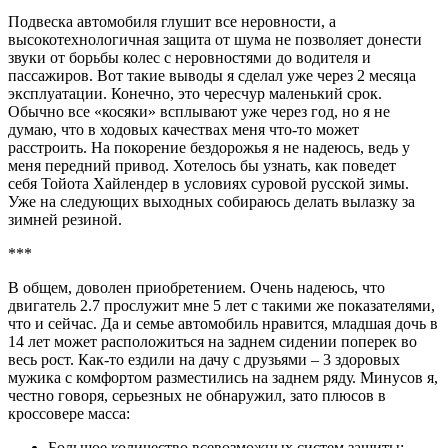
Подвеска автомобиля глушит все неровности, а
высокотехнологичная защита от шума не позволяет донести
звуки от борьбы колес с неровностями до водителя и
пассажиров. Вот такие выводы я сделал уже через 2 месяца
эксплуатации. Конечно, это чересчур маленький срок.
Обычно все «косяки» всплывают уже через год, но я не
думаю, что в ходовых качествах меня что-то может
расстроить. На покорение бездорожья я не надеюсь, ведь у
меня передний привод. Хотелось бы узнать, как поведет
себя Тойота Хайлендер в условиях суровой русской зимы.
Уже на следующих выходных собираюсь делать вылазку за
зимней резиной.
***
В общем, доволен приобретением. Очень надеюсь, что
двигатель 2.7 прослужит мне 5 лет с такими же показателями,
что и сейчас. Да и семье автомобиль нравится, младшая дочь в
14 лет может расположиться на заднем сидении поперек во
весь рост. Как-то ездили на дачу с друзьями – 3 здоровых
мужика с комфортом разместились на заднем ряду. Минусов я,
честно говоря, серьезных не обнаружил, зато плюсов в
кроссовере масса:
Большое количество всевозможных систем защиты;