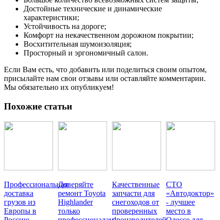
Достойные технические и динамические
характеристики;
Устойчивость на дороге;
Комфорт на некачественном дорожном покрытии;
Восхитительная шумоизоляция;
Просторный и эргономичный салон.
Если Вам есть, что добавить или поделиться своим опытом,
присылайте нам свои отзывы или оставляйте комментарии.
Мы обязательно их опубликуем!
Похожие статьи
Профессиональная
Доверяйте
Качественные
СТО
доставка
ремонт Toyota
запчасти для
«Автодоктор»
грузов из
Highlander
снегоходов от
- лучшее
Европы в
только
проверенных
место в
Россию
профессионалам!
производителей
Одессе для