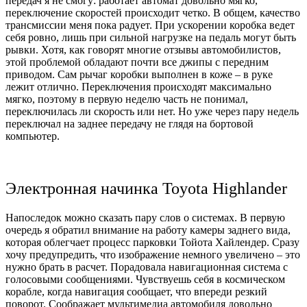
передач я не смогу: работает автомат довольно мягко,
переключение скоростей происходит четко. В общем, качество
трансмиссии меня пока радует. При ускорении коробка ведет
себя ровно, лишь при сильной нагрузке на педаль могут быть
рывки. Хотя, как говорят многие отзывы автомобилистов,
этой проблемой обладают почти все джипы с передним
приводом. Сам рычаг коробки выполнен в коже – в руке
лежит отлично. Переключения происходят максимально
мягко, поэтому в первую неделю часть не понимал,
переключилась ли скорость или нет. Но уже через пару недель
переключал на заднее передачу не глядя на бортовой
компьютер.
Электронная начинка Toyota Highlander
Напоследок можно сказать пару слов о системах. В первую
очередь я обратил внимание на работу камеры заднего вида,
которая облегчает процесс парковки Тойота Хайлендер. Сразу
хочу предупредить, что изображение немного увеличено – это
нужно брать в расчет. Порадовала навигационная система с
голосовыми сообщениями. Чувствуешь себя в космическом
корабле, когда навигация сообщает, что впереди резкий
поворот. Соображает мультимедиа автомобиля довольно