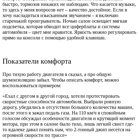
быстро, тормозов никаких не наблюдаю. Что касается музыки,
то здесь у меня вопросов нет – качество достойное. Если я
хочу насладиться изысканным звучанием – я включаю
старенький проигрыватель. Ночью салон освещает мягкая
подсветка, которая обводит все циферблаты и системы
автомобиля – цвет мне нравится. Яркость можно регулировать
прямо на консоли с помощью удобной клавиши.
Показатели комфорта
Про тихую работу двигателя я сказал, а про общую
шумоизоляцию забыл. Чтобы описать комфорт, можно
воспользоваться примером:
«Ехал с другом в другой город, хотели протестировать
скоростные способности автомобиля. Выбрали ровную
дорогу, убедились в отсутствии большого количества машин,
после этого я зажал педаль газа. На 110 км/ч я спокойным
голосом обсуждал особенности двигателя и крутящий момент
мотора, при этом в салоне было тихо, лишь легкий свист где-
то вдалеке давал понять нам, что 2-тонный джип несется на
огромной скорости по трассе»