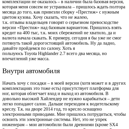
комплектации не оказалось – в наличии была базовая версия,
которая меня совсем не устраивала – пришлось ждать полтора
месяца до того, как привезли сборку «Престиж» с нужным
цветом кузова. Хочу сказать, что не жалею,
т.к. отзывы владельцев говорят о серьезном превосходстве
версии «Престиж» над базовым вариантом. Пришлось взять
кредит на 400 тыс, т.к. моих сбережений не хватило, да и
валюта начала скакать. К примеру, сегодня я бы уже не смог
потянуть такой дорогостоящий автомобиль. Ну да ладно,
давайте пройдемся по салону. Хоть я
пользуюсь Toyota Highlander 2.7 всего два месяца, но
впечатлений уже масса.
Внутри автомобиля
Начать хочу с посадки – в моей версии (хотя может и в других
комплектациях это тоже есть) присутствует платформа для
ног, которая облегчает вход и выход из автомобиля. В
довольно высокий Хайлендер не нужно карабкаться – дети
легко попадают салон. Дальше переходим к водительскому
креслу. Т.к. на дворе 2014 год, то кресло оснащено
электронными приводами. Мне пришлось потрудиться, чтобы
освоить эти электронные системы. Нет, это не упрек
инженерам – мои автомобили были древними (кроме SX4