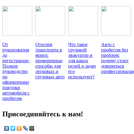
От
Отогрев
Что такое
Авто с
рукопожатия
транспорта в
грузовой
пробегом без
до
мороз:
эвакуатор и
проблем:
регистрации:
проверенные
для каких
почему стоит
Полное
способы для
целей и задач
довериться
руководство
легковых и
его
профессионала
по
грузовых авто
используют?
оформлению
покупки
автомобиля с
пробегом
Присоединяйтесь к нам!